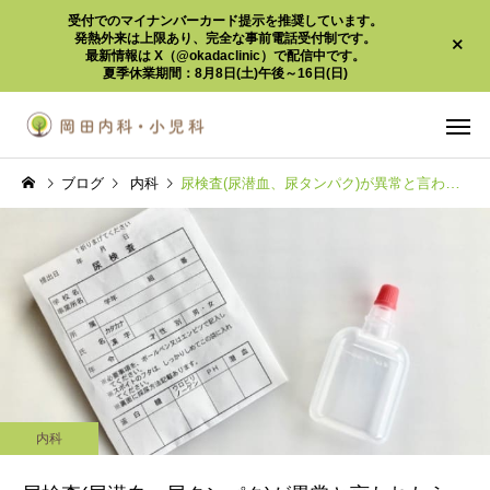
受付でのマイナンバーカード提示を推奨しています。
発熱外来は上限あり、完全な事前電話受付制です。
最新情報は X（@okadaclinic）で配信中です。
夏季休業期間：8月8日(土)午後～16日(日)
ブログ
内科
尿検査(尿潜血、尿タンパク)が異常と言われたら
内科
小児科
お知らせ
お知らせ
患者様へのお知らせ (受
痛くないインフルエン
内科
付・診療内容・処方箋な
クチン 2～12歳におす
自費診療
予防接
ど)