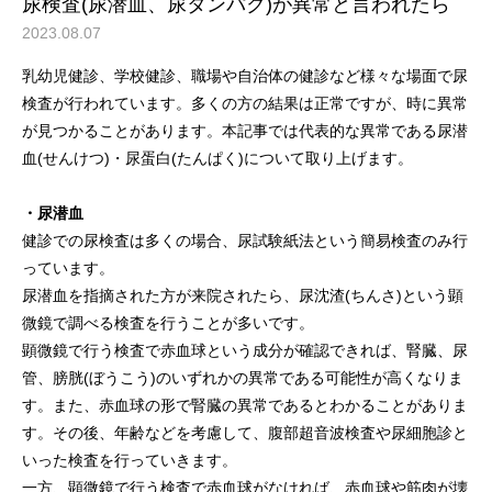
尿検査(尿潜血、尿タンパク)が異常と言われたら
2023.08.07
乳幼児健診、学校健診、職場や自治体の健診など様々な場面で尿
検査が行われています。多くの方の結果は正常ですが、時に異常
が見つかることがあります。本記事では代表的な異常である尿潜
血(せんけつ)・尿蛋白(たんぱく)について取り上げます。
・尿潜血
健診での尿検査は多くの場合、尿試験紙法という簡易検査のみ行
っています。
尿潜血を指摘された方が来院されたら、尿沈渣(ちんさ)という顕
微鏡で調べる検査を行うことが多いです。
顕微鏡で行う検査で赤血球という成分が確認できれば、腎臓、尿
管、膀胱(ぼうこう)のいずれかの異常である可能性が高くなりま
す。また、赤血球の形で腎臓の異常であるとわかることがありま
す。その後、年齢などを考慮して、腹部超音波検査や尿細胞診と
いった検査を行っていきます。
一方、顕微鏡で行う検査で赤血球がなければ、赤血球や筋肉が壊