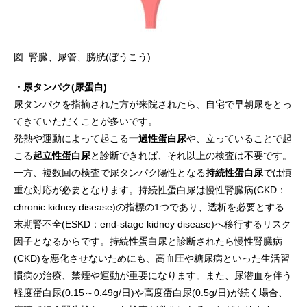
図. 腎臓、尿管、膀胱(ぼうこう)
・尿タンパク(尿蛋白)
尿タンパクを指摘された方が来院されたら、自宅で早朝尿をとっ
てきていただくことが多いです。
発熱や運動によって起こる
一過性蛋白尿
や、立っていることで起
こる
起立性蛋白尿
と診断できれば、それ以上の検査は不要です。
一方、複数回の検査で尿タンパク陽性となる
持続性蛋白尿
では慎
重な対応が必要となります。持続性蛋白尿は慢性腎臓病(CKD：
chronic kidney disease)の指標の1つであり、透析を必要とする
末期腎不全(ESKD：end-stage kidney disease)へ移行するリスク
因子となるからです。持続性蛋白尿と診断されたら慢性腎臓病
(CKD)を悪化させないためにも、高血圧や糖尿病といった生活習
慣病の治療、禁煙や運動が重要になります。また、尿潜血を伴う
軽度蛋白尿(0.15～0.49g/日)や高度蛋白尿(0.5g/日)が続く場合、