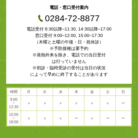
電話・窓口受付案内
0284-72-8877
電話受付 8:30以降~11:30, 14:30以降~17:00
窓口受付 9:00~12:00, 15:00~17:30
（木曜と土曜の午後・日・祝休診）
※予防接種は要予約
※発熱外来を除き、電話での当日受付
は行っていません
※初診・臨時受診の受付は当日の状況
によって早めに終了することがあります
時間
月
火
水
木
金
土
日
9:00
~
○
○
○
○
○
○
ー
12:30
15:00
~
○
○
○
ー
○
ー
ー
18:00