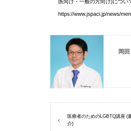
医向け・一般の方向け)について. [cited
https://www.jspaci.jp/news/m
岡田
医療者のためのLGBTQ講座 (
介)