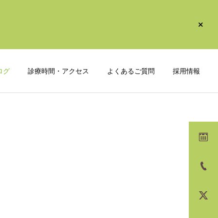
ログ
診療時間・アクセス
よくあるご質問
採用情報
診療一覧
検査
内科
お知らせ
60歳以上に新選択肢：高用
総合診療入門書『ジェネラ
量インフルエンザワクチン
リストの道具箱』に執筆協
訪問診療