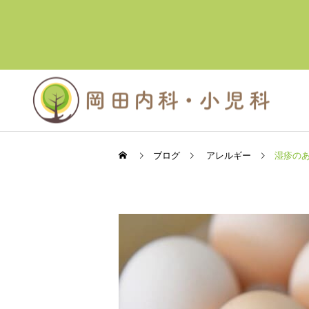
ブログ
アレルギー
湿疹の
内科
お知らせ
お知らせ
X（旧Twitter）はじめまし
患者様へのお知らせ (受
た
付・診療内容・処方箋な
自費診療