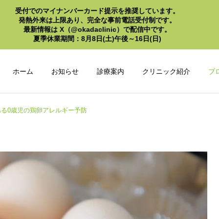
受付でのマイナンバーカード提示を推奨しています。
発熱外来は上限あり、完全な事前電話受付制です。
最新情報は X（@okadaclinic）で配信中です。
夏季休業期間：8月8日(土)午後～16日(日)
ホーム
お知らせ
診療案内
クリニック紹介
ブ
ある0歳児の鶏卵アレルギー予防
小児科
アレルギー科
お知らせ
内科
痛くないインフルエンザワ
血圧を守る食習慣：減塩＋
クチン 2～12歳におすすめ
野菜＆果物で健康維持
予防接種
健康診断